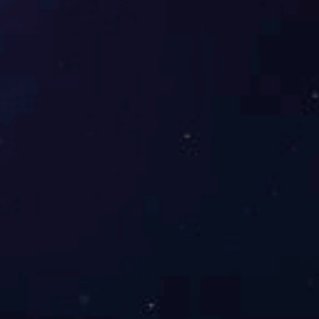
概述：
本机适用于螺纹盖
连续式作业 ，完