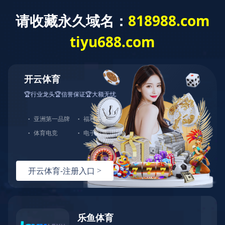
华体会平台
关于冠和
产品中心