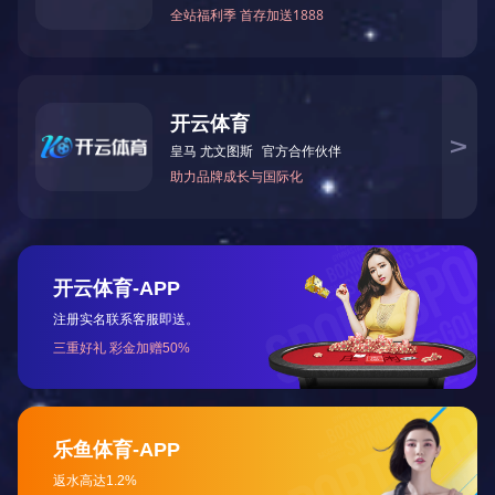
理瓶、洗瓶系列
灭菌烘干系列
产品参数
裝盒机系列
袋包机系列
后段包装及配套设备系列
咨询热线
18620058255