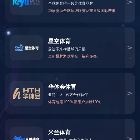
您的位置：
首页
»
产品中心
产品中心
/ P
产品中心
PRODUCTS