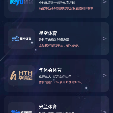
您的位置：
首页
»
新闻中心
新闻中心
合
/
新闻中心
对不起，该分类无任
NEWS CENTER