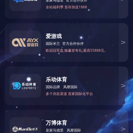
行业新闻
公司新闻
咨询热线
18620058255
地址：广州市花都区
Copyright 20